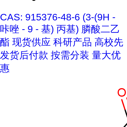
CAS: 915376-48-6 (3-(9H -
咔唑 - 9 - 基) 丙基) 膦酸二乙
酯 现货供应 科研产品 高校先
发货后付款 按需分装 量大优
惠