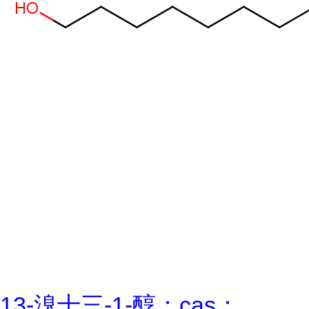
13-溴十三-1-醇；cas：