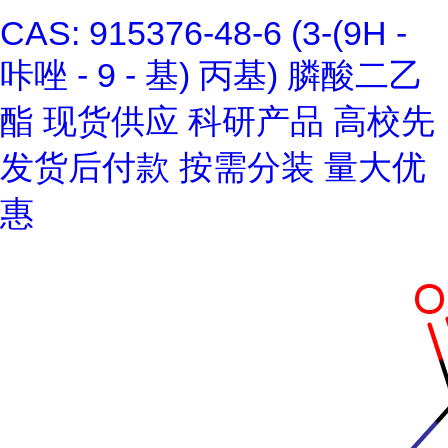
CAS: 915376-48-6 (3-(9H -
咔唑 - 9 - 基) 丙基) 膦酸二乙
酯 现货供应 科研产品 高校先
发货后付款 按需分装 量大优
惠